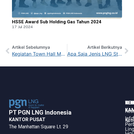
HSSE Award Sub Holding Gas Tahun 2024
17 Jul 2024
Artikel Sebelumnya
Artikel Berikutnya
Kegiatan Town Hall Meeting PT PGN LNG Indonesia Dalam Rangka HUT PGN LNG ke-12
Apa Saja Jenis LNG Storage Tank? Simak Jenis jenis Tanki Penyimpanan LNG Berdasarkan Containment
HUB
TE
KE
KAM
KAM
Kes
PT PGN LNG Indonesia​
Inf
KANTOR PUSAT
Kes
Per
The Manhattan Square Lt. 29
Lin
Liq