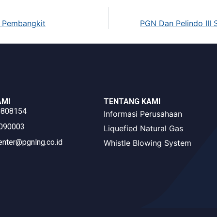
k Pembangkit
PGN Dan Pelindo III 
AMI
TENTANG KAMI
0808154
Informasi Perusahaan
3090003
Liquefied Natural Gas
enter@pgnlng.co.id
Whistle Blowing System