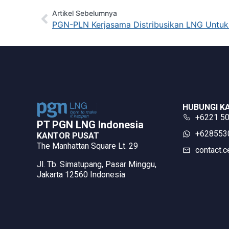
Artikel Sebelumnya
PGN-PLN Kerjasama Distribusikan LNG Untu
HUBUNGI K
+6221 5
PT PGN LNG Indonesia​
‪+62855
KANTOR PUSAT
The Manhattan Square Lt. 29
contact.c
Jl. Tb. Simatupang, Pasar Minggu,
Jakarta 12560 Indonesia