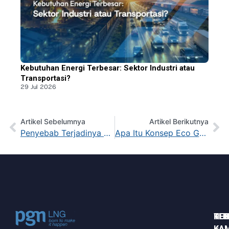
Kebutuhan Energi Terbesar: Sektor Industri atau
Transportasi?
29 Jul 2026
Artikel Sebelumnya
Artikel Berikutnya
Penyebab Terjadinya Pencemaran Udara dan Cara Mengatasinya
Apa Itu Konsep Eco Green dan Penerapannya dalam Kehidupan Sehari-hari
HUB
TE
KE
KAM
KAM