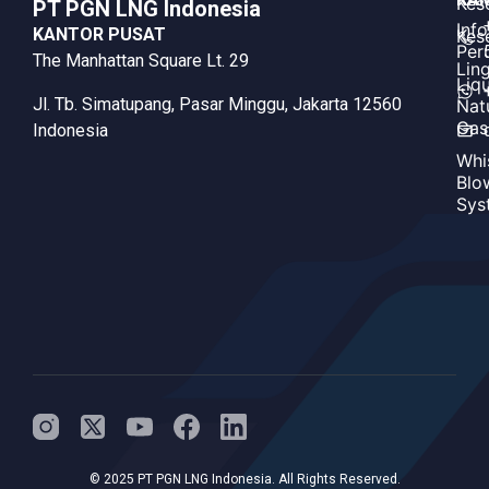
Kes
PT PGN LNG Indonesia​
Inf
KANTOR PUSAT
Kes
Per
The Manhattan Square Lt. 29
Lin
Liq
Jl. Tb. Simatupang, Pasar Minggu, Jakarta 12560
Nat
Gas
Indonesia
Whi
Blo
Sys
© 2025 PT PGN LNG Indonesia. All Rights Reserved.