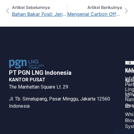
Artikel Sebelumnya
Artikel Berikutnya
Bahan Bakar Fosil: Jenis, Manfaat dan Dampaknya Terhadap Lingkungan
Mengenal Carbon Offset Beserta Manfaat dan Cara Kerjanya
HUB
TE
KE
KAM
KAM
Kes
PT PGN LNG Indonesia​
Inf
KANTOR PUSAT
Kes
Per
The Manhattan Square Lt. 29
Lin
Liq
Jl. Tb. Simatupang, Pasar Minggu, Jakarta 12560
Nat
Gas
Indonesia
Whi
Blo
Sys