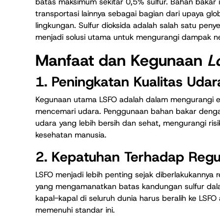
batas maksimum sekitar 0,5% sulfur. Bahan bakar i
transportasi lainnya sebagai bagian dari upaya gl
lingkungan. Sulfur dioksida adalah salah satu p
menjadi solusi utama untuk mengurangi dampak ne
Manfaat dan Kegunaan
L
1. Peningkatan Kualitas Udar
Kegunaan utama LSFO adalah dalam mengurangi emis
mencemari udara. Penggunaan bahan bakar deng
udara yang lebih bersih dan sehat, mengurangi ri
kesehatan manusia.
2. Kepatuhan Terhadap Regul
LSFO menjadi lebih penting sejak diberlakukannya re
yang mengamanatkan batas kandungan sulfur dalam
kapal-kapal di seluruh dunia harus beralih ke LSF
memenuhi standar ini.