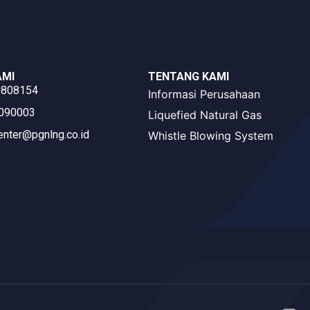
AMI
TENTANG KAMI
0808154
Informasi Perusahaan
3090003
Liquefied Natural Gas
enter@pgnlng.co.id
Whistle Blowing System