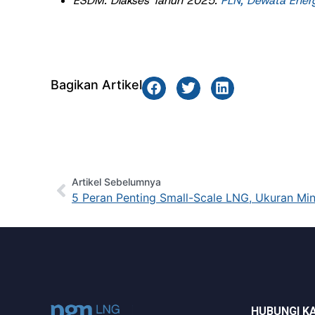
ESDM. Diakses Tahun 2025.
PLN, Dewata Ener
Bagikan Artikel
Artikel Sebelumnya
5 Peran Penting Small-Scale LNG, Ukuran M
HUBUNGI K