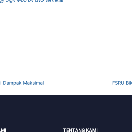
gy Sign MoU on LNG Terminal
ini Dampak Maksimal
FSRU Bik
AMI
TENTANG KAMI