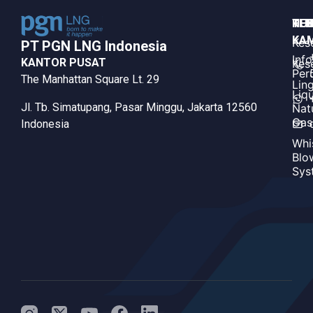
HUB
TE
KE
KAM
KAM
Kes
PT PGN LNG Indonesia​
Inf
KANTOR PUSAT
Kes
Per
The Manhattan Square Lt. 29
Lin
Liq
Jl. Tb. Simatupang, Pasar Minggu, Jakarta 12560
Nat
Gas
Indonesia
Whi
Blo
Sys