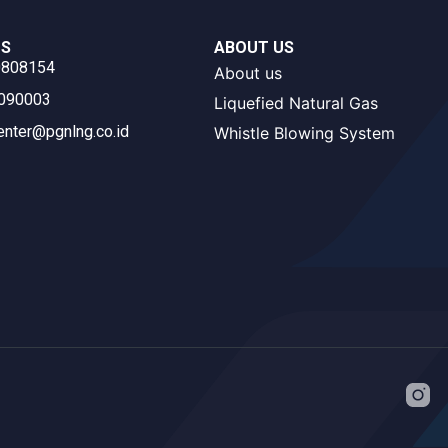
US
ABOUT US
0808154
About us
3090003
Liquefied Natural Gas
enter@pgnlng.co.id
Whistle Blowing System