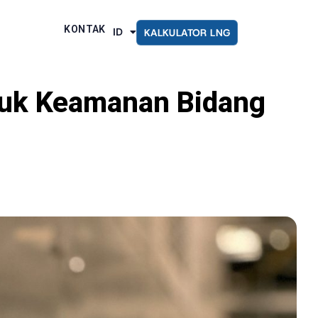
KONTAK
ID
KALKULATOR LNG
EN
uk Keamanan Bidang