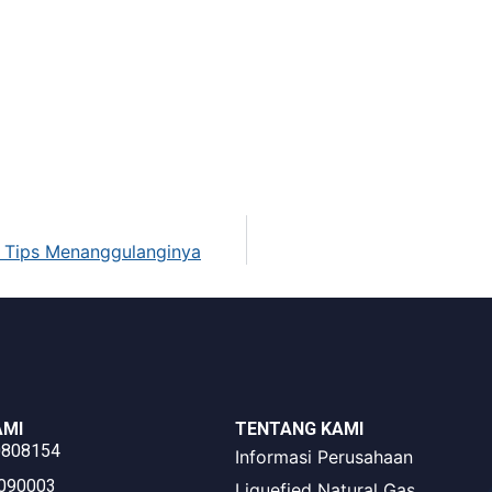
n Tips Menanggulanginya
AMI
TENTANG KAMI
0808154
Informasi Perusahaan
3090003
Liquefied Natural Gas