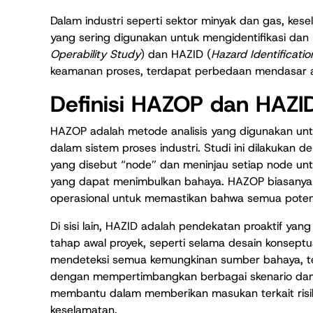
Dalam industri seperti sektor minyak dan gas, kes
yang sering digunakan untuk mengidentifikasi dan
Operability Study
) dan HAZID (
Hazard Identificatio
keamanan proses, terdapat perbedaan mendasar a
Definisi HAZOP dan HAZI
HAZOP adalah metode analisis yang digunakan untu
dalam sistem proses industri. Studi ini dilakukan
yang disebut “node” dan meninjau setiap node unt
yang dapat menimbulkan bahaya. HAZOP biasanya d
operasional untuk memastikan bahwa semua potensi r
Di sisi lain, HAZID adalah pendekatan proaktif ya
tahap awal proyek, seperti selama desain konseptua
mendeteksi semua kemungkinan sumber bahaya, ter
dengan mempertimbangkan berbagai skenario dan 
membantu dalam memberikan masukan terkait risi
keselamatan.