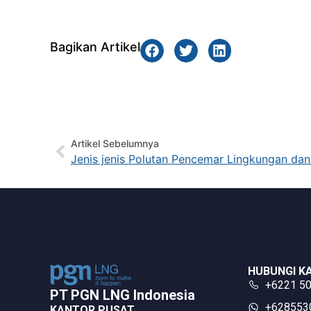
Bagikan Artikel
Artikel Sebelumnya
Jenis jenis Polutan Pencemar Lingkungan da
HUBUNGI K
+6221 5
PT PGN LNG Indonesia​
‪+62855
KANTOR PUSAT